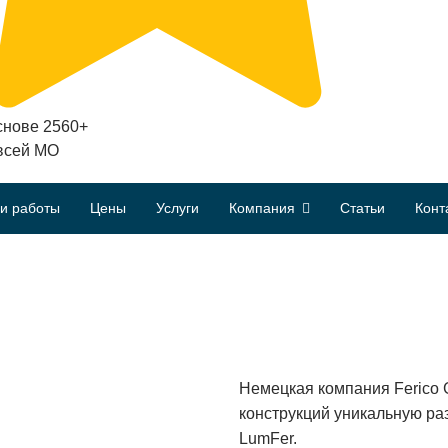
снове 2560+
 всей МО
и работы
Цены
Услуги
Компания
Статьи
Конт
Немецкая компания Ferico
конструкций уникальную ра
LumFer.