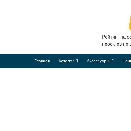
Рейтинг на о
проектов по
Главная
Каталог
Аксессуары
Наш
Главная
LumFer
Натяжные потолки LumFer