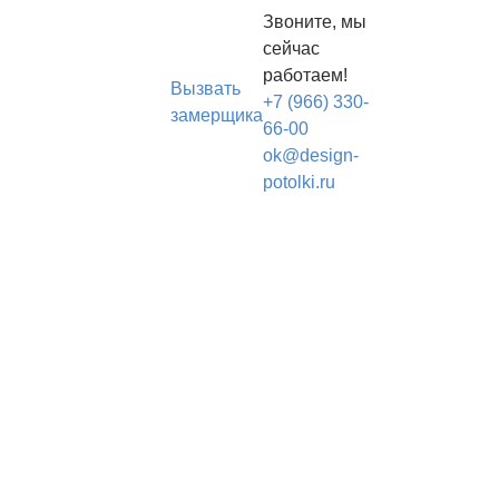
Звоните, мы
сейчас
работаем!
Вызвать
+7 (966) 330-
замерщика
66-00
ok@design-
potolki.ru