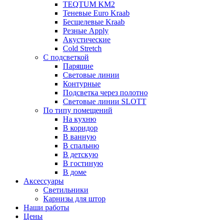
TEQTUM KM2
Теневые Euro Kraab
Бесщелевые Kraab
Резные Apply
Акустические
Cold Stretch
С подсветкой
Парящие
Световые линии
Контурные
Подсветка через полотно
Световые линии SLOTT
По типу помещений
На кухню
В коридор
В ванную
В спальню
В детскую
В гостиную
В доме
Аксессуары
Светильники
Карнизы для штор
Наши работы
Цены