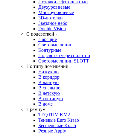
Потолки с фотопечатью
Двухуровневые
Многоуровневые
3D-потолки
Звездное небо
Double Vision
С подсветкой
Парящие
Световые линии
Контурные
Подсветка через полотно
Световые линии SLOTT
По типу помещений
На кухню
В коридор
В ванную
В спальню
В детскую
В гостиную
В доме
Премиум
TEQTUM KM2
Теневые Euro Kraab
Бесщелевые Kraab
Резные Apply