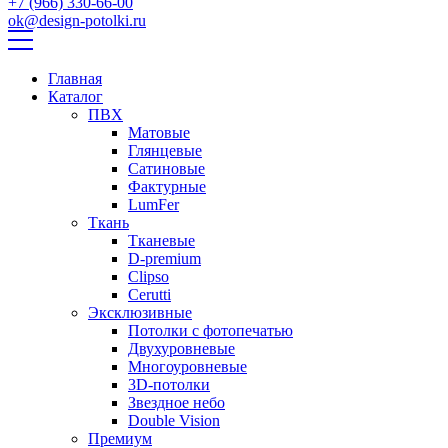
+7 (966) 330-66-00
ok@design-potolki.ru
Главная
Каталог
ПВХ
Матовые
Глянцевые
Сатиновые
Фактурные
LumFer
Ткань
Тканевые
D-premium
Clipso
Cerutti
Эксклюзивные
Потолки с фотопечатью
Двухуровневые
Многоуровневые
3D-потолки
Звездное небо
Double Vision
Премиум